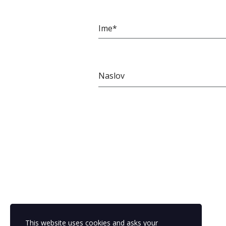
Ime*
Naslov
This website uses cookies and asks your